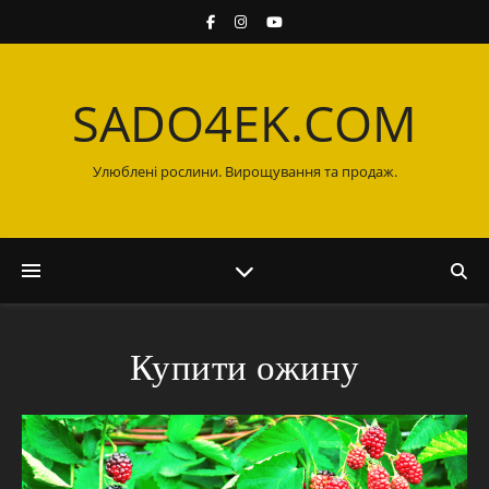
SADO4EK.COM
Улюблені рослини. Вирощування та продаж.
Купити ожину