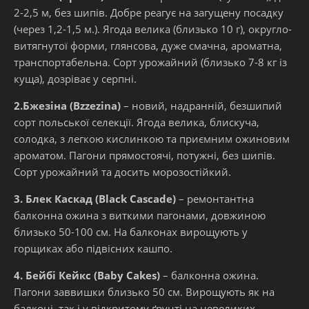
2-2,5 м, без шипів. Добре реагує на загущену посадку
(через 1,2-1,5 м.). Ягода велика (близько 10 г), округло-
витягнутої форми, глянсова, дуже смачна, ароматна,
транспортабельна. Сорт урожайний (близько 7-8 кг із
куща), дозріває у серпні.
2.Бжезіна (Bzzezina)
– новий, надранній, безшипий
сорт польської селекції. Ягода велика, блискуча,
солодка, з легкою кислинкою та приємним ожиновим
ароматом. Пагони прямостоячі, потужні, без шипів.
Сорт урожайний та досить морозостійкий.
3. Блек Каскад (Black Cascade)
– ремонтантна
балконна ожина з виткими пагонами, довжиною
близько 50-100 см. На балконах вирощують у
горщиках або підвісних кашпо.
4. Бейбі Кейкc (Baby Cakes)
– балконна ожина.
Пагони заввишки близько 50 см. Вирощують як на
балконі, так і у відкритому ґрунті на невеликих