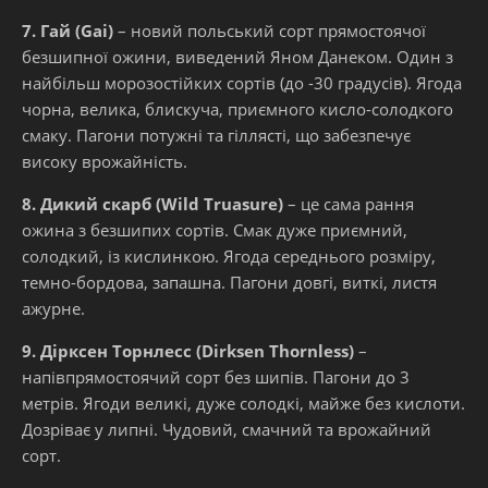
7. Гай (Gai)
– новий польський сорт прямостоячої
безшипної ожини, виведений Яном Данеком. Один з
найбільш морозостійких сортів (до -30 градусів). Ягода
чорна, велика, блискуча, приємного кисло-солодкого
смаку. Пагони потужні та гіллясті, що забезпечує
високу врожайність.
8. Дикий скарб (Wild Truasure)
– це сама рання
ожина з безшипих сортів. Смак дуже приємний,
солодкий, із кислинкою. Ягода середнього розміру,
темно-бордова, запашна. Пагони довгі, виткі, листя
ажурне.
9. Дірксен Торнлесс (Dirksen Thornless)
–
напівпрямостоячий сорт без шипів. Пагони до 3
метрів. Ягоди великі, дуже солодкі, майже без кислоти.
Дозріває у липні. Чудовий, смачний та врожайний
сорт.