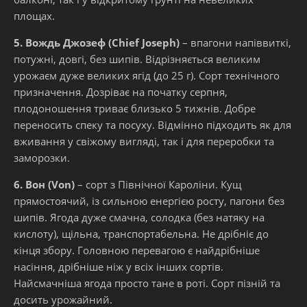
площах.
5. Вождь Джозеф (Chief Joseph)
– впагони напіввиткі,
потужні, довгі, без шипів. Відрізняється великим
урожаєм дуже великих ягід (до 25 г). Сорт технічного
призначення. Дозріває на початку серпня,
плодоношення триває близько 5 тижнів. Добре
переносить спеку та посуху. Відмінно підходить як для
вживання у свіжому вигляді, так і для переробки та
заморозки.
6. Вон (Von)
– сорт з Північної Кароліни. Кущ
прямостоячий, із сильною енергією росту, пагони без
шипів. Ягода дуже смачна, солодка (без натяку на
кислоту), щільна, транспортабельна. Не дрібніє до
кінця збору. Головною перевагою є найдрібніше
насіння, дрібніше ніж у всіх інших сортів.
Найсмачніша ягода просто тане в роті. Сорт пізній та
досить урожайний.