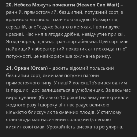
20. Небеса Можуть почекати (Heaven Can Wait) –
ранній, прямостоячий, безшипий, потужний сорт, з
красивою матовою і смачною ягодою. Розмір ягід
середній, але їх дуже багато в кетяхах, і вони дуже
красиві. Насіння в ягодах дрібне, невідчутне при їжі.
Ягода чорна, щільна, транспортабельна. Цей сорт має
найвищий лабораторний показник антиоксидантної
потужності, це найкорисніша ожина на ринку.
21. Оркан (Orcan)
– досить відомий польський
безшипий сорт, який має потужні пагони
прямостоячого типу. У нашій колекції з’явився одним
із перших і досі залишається в улюбленцях. За весь час
вирощування (близько 10 років) на зиму не вкривали
жодного разу і щороку він нас радує великою
кількістю блискучих та смачних плодів. У стиглому
стані ягода має насичений солодкий (з легкою
кислинкою) смак. Урожайність висока та регулярна.