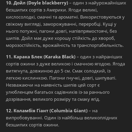
10. Дойл (Doyle blackberry)
– один з найурожайніших
безшипих сортів з Америки. Ягоди великі,
кислосолодкі, смачні та ароматні. Використовуються у
свіжому вигляді, заморожуванні, переробці. Кущі у
нього потужні, пагони довгі, напівпрямостоячі, без
шипів. Дойл має дуже хорошу стійкість до хвороб,
морозостійкість, врожайність та транспортабельність.
11. Карака Блек (Karaka Black)
– один з найраніших
сортів ожини з дуже великою і смачною ягодою. Ягода
витягнута, довжиною до 5 см. Смак солодкий, із
легкою кислинкою. Пагони гнучкі, довгі, шипуваті.
Незважаючи на наявність шипів цей сорт є
улюбленцем багатьох садівників із-за раннього
дозрівання, великого розміру та смаку ягід.
12. Коламбія Гіант (Columbia Giant)
– на
випробовуванні. Один із найбільш великоплідних
безшипих сортів ожини.