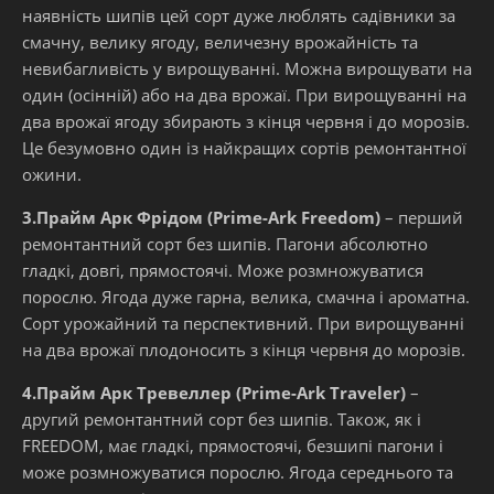
наявність шипів цей сорт дуже люблять садівники за
смачну, велику ягоду, величезну врожайність та
невибагливість у вирощуванні. Можна вирощувати на
один (осінній) або на два врожаї. При вирощуванні на
два врожаї ягоду збирають з кінця червня і до морозів.
Це безумовно один із найкращих сортів ремонтантної
ожини.
3.Прайм Арк Фрідом (Prime-Ark Freedom)
– перший
ремонтантний сорт без шипів. Пагони абсолютно
гладкі, довгі, прямостоячі. Може розмножуватися
порослю. Ягода дуже гарна, велика, смачна і ароматна.
Сорт урожайний та перспективний. При вирощуванні
на два врожаї плодоносить з кінця червня до морозів.
4.Прайм Арк Тревеллер (Prime-Ark Traveler)
–
другий ремонтантний сорт без шипів. Також, як і
FREEDOM, має гладкі, прямостоячі, безшипі пагони і
може розмножуватися порослю. Ягода середнього та