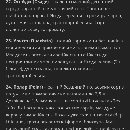
22. Осейдж (Osage)
– шалено смачний десертний,
середньоранній, прямостоячий сорт. Пагони без
шипів, сильнорослі. Ягода середнього розміру, чорна,
дуже смачна, щільна, транспортабельна. Сорт є
еталоном смаку та аромату.
23. Уочіта (Ouachita)
– новий сорт ожини без шипів з
сильнорослими прямостоячими пагонами (куманіка).
Має досить високу зимостійкість та стійкість до
несприятливих умов вирощування. Ягода велика (9 г і
більше), дуже смачна, солодка, соковита,
транспортабельна.
24. Полар (Polar)
– ранній безшипий польський сорт з
потужними прямостоячими пагонами до 2,5 м.
Дозріває на 1,5 тижня пізніше сортів «Натчез» та «Лох
Тей». Як і основна маса польських сортів, має дуже
хорошу зимостійкість. Ягода дуже смачна, велика (8 гр
і більше), трохи видовженої форми, блискуча. Має
вишуканий смак та аромат, насіння дрібне, невідчутне