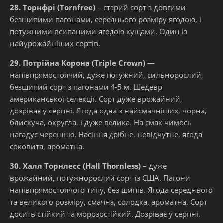
28. Торнфрі (Tornfree)
– старий сорт з довгими
безшипими пагонами, середнього розміру ягодою, і
потужними всипаними ягодою кущами. Один із
найурожайніших сортів.
29. Потрійна Корона (Triple Crown)
—
напівпрямостоячий, дуже потужний, сильнорослий,
безшипий сорт з пагонами 4-5 м. Шедевр
американської селекції. Сорт дуже врожайний,
дозріває у серпні. Ягода одна з найсмачніших, чорна,
блискуча, округла, і дуже велика. На смак чимось
нагадує черешню. Насіння дрібне, невідчутне, ягода
соковита, ароматна.
30. Халл Торнлесс (Hall Thornless)
– дуже
врожайний, потужнорослий сорт із США. Пагони
напівпрямостоячого типу, без шипів. Ягода середнього
та великого розміру, смачна, солодка, ароматна. Сорт
досить стійкий та морозостійкий. Дозріває у серпні.