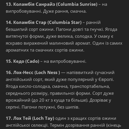
13. Коламбія Санрайз (Columbia Sunrise)
– на
випробовуванні. Дуже рання, смачна.
14. Коламбія Стар (Columbia Star)
– ранній
безшипий сорт ожини. Пагони довгі та гнучкі. Ягода
витягнутої форми, дуже велика, солодка. У смаку є
яскраво виражений малиновий аромат. Один із самих
ароматних та смачних сортів ожини.
15. Кедо (Сado)
– на випробовуванні.
16. Лох-Несс (Loch Ness )
— напіввиткий сучасний
англійський сорт, який дуже популярний у Європі.
Ягода кисло-солодка, смачна, транспортабельна,
середнього розміру, правильної форми. Сорт дуже
врожайний (до 20 кг з куща та більше). Дозріває у
серпні. Пагони потужні, без шипів.
17. Лох Тей (Loch Tay)
один з кращих сортів ожини
англійської селекції. Термін дозрівання ранній (кінець