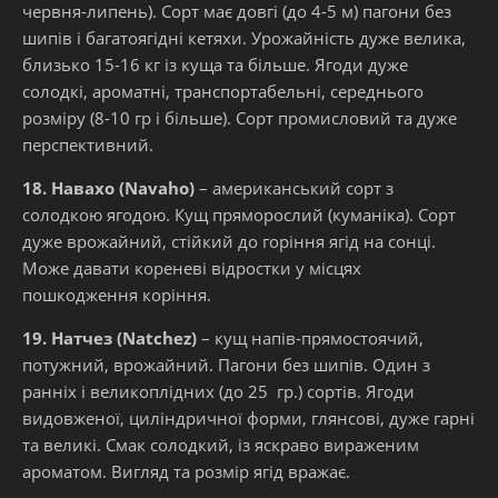
червня-липень). Сорт має довгі (до 4-5 м) пагони без
шипів і багатоягідні кетяхи. Урожайність дуже велика,
близько 15-16 кг із куща та більше. Ягоди дуже
солодкі, ароматні, транспортабельні, середнього
розміру (8-10 гр і більше). Сорт промисловий та дуже
перспективний.
18. Навахо (Navaho)
– американський сорт з
солодкою ягодою. Кущ пряморослий (куманіка). Сорт
дуже врожайний, стійкий до горіння ягід на сонці.
Може давати кореневі відростки у місцях
пошкодження коріння.
19. Натчез (Natchez)
– кущ напів-прямостоячий,
потужний, врожайний. Пагони без шипів. Один з
ранніх і великоплідних (до 25 гр.) сортів. Ягоди
видовженої, циліндричної форми, глянсові, дуже гарні
та великі. Смак солодкий, із яскраво вираженим
ароматом. Вигляд та розмір ягід вражає.