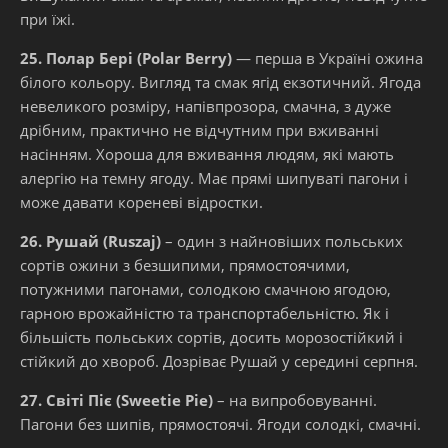
при їжі.
25. Полар Бері (Polar Berry)
— перша в Україні ожина
білого кольору. Вигляд та смак ягід екзотичний. Ягода
невеликого розміру, напівпрозора, смачна, з дуже
дрібним, практично не відчутним при вживанні
насінням. Хороша для вживання людям, які мають
алергію на темну ягоду. Має прямі шипуваті пагони і
може давати кореневі відростки.
26. Рушай (Ruszaj)
– один з найновіших польських
сортів ожини з безшипими, прямостоячими,
потужними пагонами, солодкою смачною ягодою,
гарною врожайністю та транспортабельністю. Як і
більшість польських сортів, досить морозостійкий і
стійкий до хвороб. Дозріває Рушай у середині серпня.
27. Світі Піє (Sweetie Pie)
– на випробовуванні.
Пагони без шипів, прямостоячі. Ягоди солодкі, смачні.