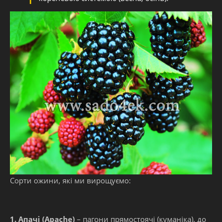
Сорти ожини, які ми вирощуємо:
1. Апачі (Apache)
– пагони прямостоячі (куманіка), до