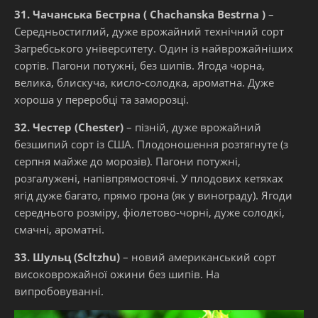
31. Чачанська Бестрна ( Chachanska Bestrna )
–
Середньостиглий, дуже врожайний технічний сорт
Загребського університету. Один із найврожайніших
сортів. Пагони потужні, без шипів. Ягода чорна,
велика, блискуча, кисло-солодка, ароматна. Дуже
хороша у переробці та заморозці.
32. Честер (Chester)
– пізній, дуже врожайний
безшипий сорт із США. Плодоношення розтягнуте (з
серпня майже до морозів). Пагони потужні,
розгалужені, напівпрямостоячі. У плодових кетяхах
ягід дуже багато, прямо грона (як у винограду). Ягоди
середнього розміру, фіолетово-чорні, дуже солодкі,
смачні, ароматні.
33. Шульц (Scltzhu)
– новий американський сорт
високоврожайної ожини без шипів. На
випробовуванні.